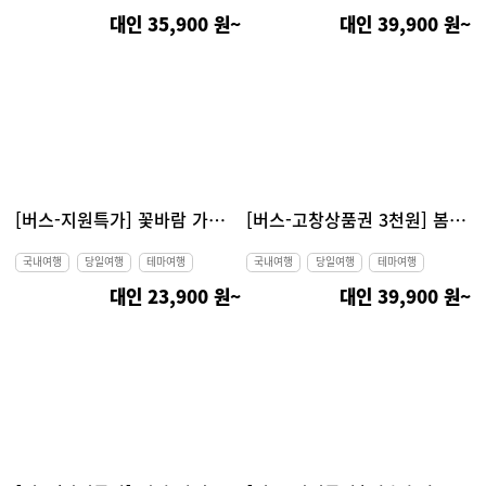
대인 35,900 원~
대인 39,900 원~
[버스-지원특가] 꽃바람 가득한 공주 갑사 황매화 당일여행(갑사 황매화, 공산성, 공주왕도심투어, 마곡사)
[버스-고창상품권 3천원] 봄의 로맨스 푸른 바다~ 고창 청보리밭, 선운사 동백&벚꽃, 고창읍성 당일여행
국내여행
당일여행
테마여행
국내여행
당일여행
테마여행
대인 23,900 원~
대인 39,900 원~