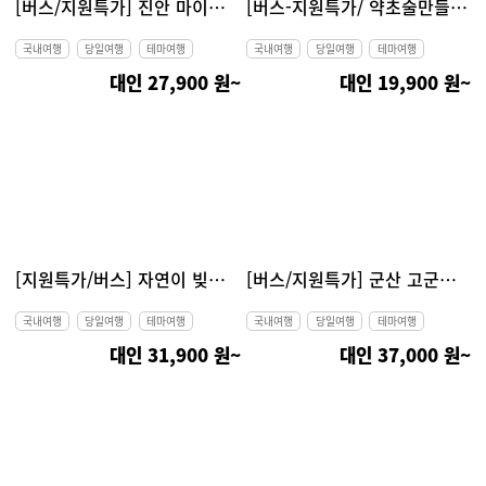
[버스/지원특가] 진안 마이산 탑사, 부귀 메타세콰이어길, 전주한옥마을 당일여행
[버스-지원특가/ 약초술만들기 체험+상품권 2천원] 제천 옥순봉출렁다리, 청풍문화유산단지, 의림지~비룡담저수지 치유숲길 당일여행
국내여행
당일여행
테마여행
국내여행
당일여행
테마여행
대인 27,900 원~
대인 19,900 원~
[지원특가/버스] 자연이 빚은 보물 부안 변산반도 당일여행(내소사, 적벽강 노을길, 줄포만 갈대밭, 슬지제빵소&곰소항)
[버스/지원특가] 군산 고군산군도(선유도, 장자도, 대장도), 시간여행마을, 경암동철길마을 당일여행
국내여행
당일여행
테마여행
국내여행
당일여행
테마여행
대인 31,900 원~
대인 37,000 원~