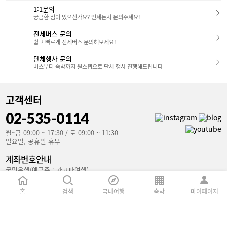
1:1문의
궁금한 점이 있으신가요? 언제든지 문의주세요!
전세버스 문의
쉽고 빠르게 전세버스 문의해보세요!
단체행사 문의
버스부터 숙박까지 원스텝으로 단체 행사 진행해드립니다
고객센터
02-535-0114
월~금 09:00 ~ 17:30 / 토 09:00 ~ 11:30
일요일, 공휴일 휴무
계좌번호안내
국민은행(예금주 : 가고파여행)
853801-04-106907
홈
검색
국내여행
숙박
마이페이지