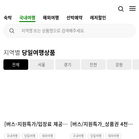
숙박
국내여행
해외여행
선박예약
레저할인
지역별
당일여행상품
전체
서울
경기
인천
강원
[버스-지원특가/입장료 제공] 보랏빛으로 물들이는 여름향기~ 고성 라벤더 당일여행
[버스/지원특가_상품권 4천원] 철원 한탄강주상절리길, 고석정, 포천 Y형출렁다리, 비둘기낭폭포 당일여행
국내여행
당일여행
테마여행
국내여행
당일여행
테마여행