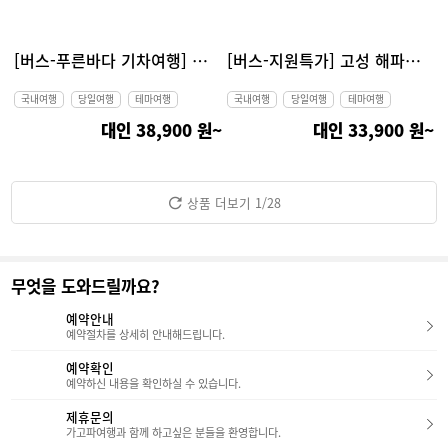
[버스-푸른바다 기차여행] 강릉 해안선열차, 안목해변, 동해 묵호 당일여행
[버스-지원특가] 고성 해파랑길 당일여행 (설악산 화암사 숲길, 능파대, 아야진 해변, 화진포의성)
국내여행
당일여행
테마여행
국내여행
당일여행
테마여행
대인 38,900 원~
대인 33,900 원~
상품 더보기
1
/28
무엇을 도와드릴까요?
예약안내
예약절차를 상세히 안내해드립니다.
예약확인
예약하신 내용을 확인하실 수 있습니다.
제휴문의
가고파여행과 함께 하고싶은 분들을 환영합니다.