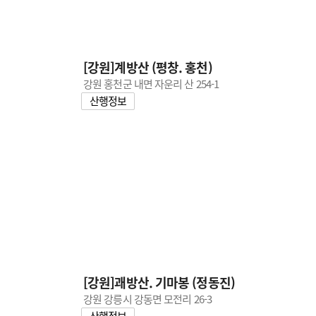
[강원]계방산 (평창. 홍천)
강원 홍천군 내면 자운리 산 254-1
산행정보
[강원]괘방산. 기마봉 (정동진)
강원 강릉시 강동면 모전리 26-3
산행정보