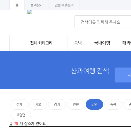
홈
즐겨찾기
입점·제휴문의
숙박
국내여행
해외
전체 카테고리
산과여행 검색
전체
서울
경기
인천
강원
충북
백령면
총
79
개 장소가 있어요