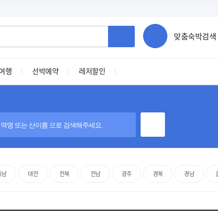
맞춤숙박검색
여행
선박예약
레저할인
충남
대전
전북
전남
광주
경북
경남