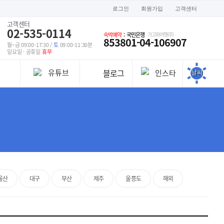
로그인
회원가입
고객센터
고객센터
02-535-0114
가고파여행(주)
숙박예약
: 국민은행
853801-04-106907
월~금 09:00-17:30 /
토
09:00-11:30분
일요일 · 공휴일
휴무
블로그
유튜브
인스타
날씨
울산
대구
부산
제주
울릉도
해외