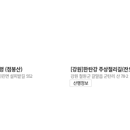
령 (점봉산)
[강원]한탄강 주상절리길(잔
기린면 설피밭길 552
강원 철원군 갈말읍 군탄리 산 78-2
산행정보