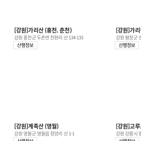
[강원]가리산 (홍천. 춘천)
[강원]가리
강원 홍천군 두촌면 천현리 산 134-133
강원 평창군 진
산행정보
산행정보
[강원]계족산 (영월)
[강원]고루
강원 영월군 영월읍 정양리 산 1-1
강원 강릉시 왕
산행정보
산행정보