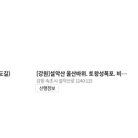
도길)
[강원]설악산 울산바위. 토왕성폭포. 비룡폭포. 권금성.
강원 속초시 설악산로 1140-115
산행정보