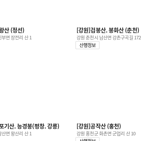
왕산 (정선)
[강원]검봉산. 봉화산 (춘천)
부면 장전리 산 1
강원 춘천시 남산면 강촌구곡길 172
산행정보
포기산. 능경봉(평창. 강릉)
[강원]공작산 (홍천)
산면 왕산리 산 1
강원 홍천군 화촌면 군업리 산 10
산행정보