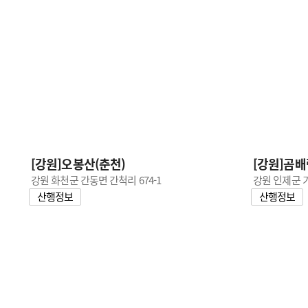
[강원]오봉산(춘천)
[강원]곰배
강원 화천군 간동면 간척리 674-1
강원 인제군 
산행정보
산행정보