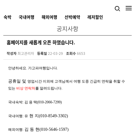
숙박
국내여행
해외여행
선박예약
레저할인
공지사항
홈페이지를 새롭게 오픈 하였습니다.
작성자
최고관리자
등록일
22-03-29
조회수
6653
안녕하세요. 가고파여행입니다.
공휴일 및
영업시간 이외에 고객님께서 여행 도중 긴급히
연락을 취할 수
있는
비상 연락처
를 알려드립니다.
국내숙박: 김 용 택(010-2066-7299)
현 지(010-8549-3302)
국내여행:
유
김 동 현(010-5646-1597)
해외여행: