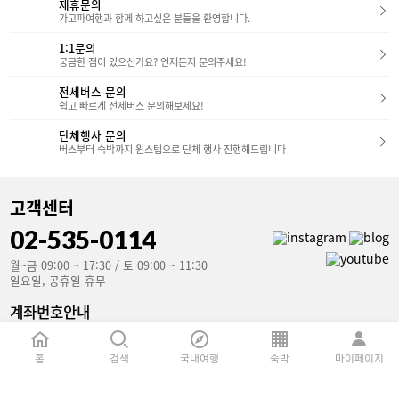
제휴문의
가고파여행과 함께 하고싶은 분들을 환영합니다.
1:1문의
궁금한 점이 있으신가요? 언제든지 문의주세요!
전세버스 문의
쉽고 빠르게 전세버스 문의해보세요!
단체행사 문의
버스부터 숙박까지 원스텝으로 단체 행사 진행해드립니다
고객센터
02-535-0114
월~금 09:00 ~ 17:30 / 토 09:00 ~ 11:30
일요일, 공휴일 휴무
계좌번호안내
국민은행(예금주 : 가고파여행)
853801-04-106907
홈
검색
국내여행
숙박
마이페이지