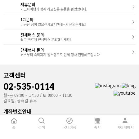
제휴문의
가고파여행과 함께 하고싶은 분들을 환영합니다.
1:1문의
궁금한 점이 있으신가요? 언제든지 문의주세요!
전세버스 문의
쉽고 빠르게 전세버스 문의해보세요!
단체행사 문의
버스부터 숙박까지 원스텝으로 단체 행사 진행해드립니다
고객센터
02-535-0114
월~금 09:00 ~ 17:30 / 토 09:00 ~ 11:30
일요일, 공휴일 휴무
계좌번호안내
국민은행(예금주 : 가고파여행)
853801-04-106907
홈
검색
국내여행
숙박
마이페이지