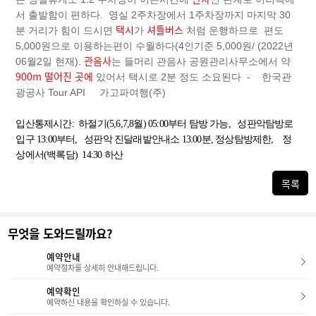
서 출발함이 편하다. 영실 2주차장에서 1주차장까지 마지막 30
택시
셔틀버스
분 거리가 힘이 드시면
가
처럼 운행하므로 편도
5,000원으로 이용하는편이 수월하다(4인기준 5,000원/ (2022년
관음사
06월2일 현재).
는 들머리 관음사 공원관리사무소에서 약
900m 떨어진 곳에
있어서 택시로 2분 정도 소요된다 - 한국관
광공사 Tour API 가고파여행(주)
입산통제시간
: 하절기(5,6,7,8월) 05:00부터 탐방 가능, 성판악탐방로
입구 13:00부터, 성판악 진달래밭안내소 13:00분, 정상탐방제한, 정
상에서(백록담) 14:30 하산
목록
무엇을 도와드릴까요?
예약안내
예약절차를 상세히 안내해드립니다.
예약확인
예약하신 내용을 확인하실 수 있습니다.