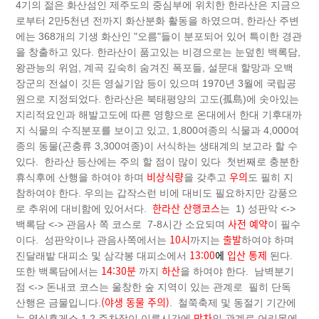
4기의 젊은 화산섬인 제주도의 중심부에 위치한 한라산은 지금으
로부터 2만5천년 전까지 화산분화 활동을 하였으며, 한라산 주변
에는 368개의 기생 화산인 "오름"들이 분포되어 있어 특이한 경관
을 창출하고 있다. 한라산이 품고있는 비경으로는 눈덮힌 백록담,
왕관능의 위엄, 계곡 깊숙히 숨겨진 폭포들, 설문대 할망과 오백
장군의 전설이 깃든 영실기암 등이 있으며 1970년 3월에 국립공
원으로 지정되었다. 한라산은 북태평양의 고도(孤島)에 솟아있는
지리적요인과 해발고도에 따른 영향으로 온대에서 한대 기후대까
지 식물의 수직분포를 보이고 있고, 1,800여종의 식물과 4,000여
종의 동물(곤충류 3,300여종)이 서식하는 생태계의 보고라 할 수
있다. 한라산 등산에는 주의 할 점이 많이 있다 첫번째로 충분한
비상식량
우의
휴식후에 산행을 하여야 하며
을 갖추고
도 필히 지
참하여야 한다. 우의는 갑작스런 비에 대비도 필요하지만 강풍으
한라산 산행코스
로 추위에 대비함에 있어서다.
는 1) 성판악 <->
사전 예약
백록담 <-> 관음사 쪽 코스로 7-8시간 소요되며
이 필수
10시
출발
이다. 성판악이나 관음사쪽에서는
까지는
하여야 하며
1
3:0
0
에
입산
통제
진달래밭 대피소 및 삼각봉 대피소에서
된다.
14:30분
하산
또한 백록담에서는
까지
을 하여야 한다. 남벽분기
점 <-> 돈내코 코스는 울창한 숲 지역이 있는 관계로 필히 단독
(야생 동물 주의)
산행은 금물입니다.
. 철쭉축제 및 동절기 기간에
만차
는 영실휴게소 1.2 주차장이 이른시간에
인 관계로 어리목에