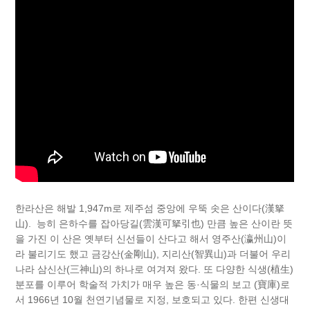
한라산은 해발 1,947m로 제주섬 중앙에 우뚝 솟은 산이다(漢拏
山). 능히 은하수를 잡아당길(雲漢可拏引也) 만큼 높은 산이란 뜻
을 가진 이 산은 옛부터 신선들이 산다고 해서 영주산(瀛州山)이
라 불리기도 했고 금강산(金剛山), 지리산(智異山)과 더불어 우리
나라 삼신산(三神山)의 하나로 여겨져 왔다. 또 다양한 식생(植生)
분포를 이루어 학술적 가치가 매우 높은 동·식물의 보고 (寶庫)로
서 1966년 10월 천연기념물로 지정, 보호되고 있다. 한편 신생대