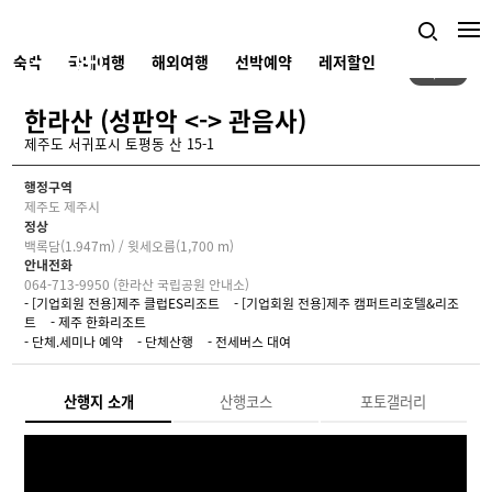
숙박
국내여행
해외여행
선박예약
레저할인
1/5
한라산 (성판악 <-> 관음사)
제주도 서귀포시 토평동 산 15-1
행정구역
제주도 제주시
정상
백록담(1.947m) / 윗세오름(1,700 m)
안내전화
064-713-9950 (한라산 국립공원 안내소)
- [기업회원 전용]제주 클럽ES리조트
- [기업회원 전용]제주 캠퍼트리호텔&리조
트
- 제주 한화리조트
- 단체.세미나 예약
- 단체산행
- 전세버스 대여
산행지 소개
산행코스
포토갤러리